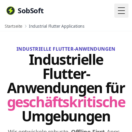
SobSoft
Togg
Startseite
Industrial Flutter Applications
INDUSTRIELLE FLUTTER-ANWENDUNGEN
Industrielle
Flutter-
Anwendungen für
geschäftskritische
Umgebungen
Wir entwickeln robuste,
Offline-First
-Apps –