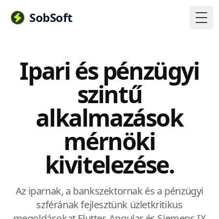
SobSoft
Togg
Ipari és pénzügyi
szintű
alkalmazások
mérnöki
kivitelezése.
Az iparnak, a bankszektornak és a pénzügyi
szférának fejlesztünk üzletkritikus
megoldásokat Flutter, Angular és Siemens IX