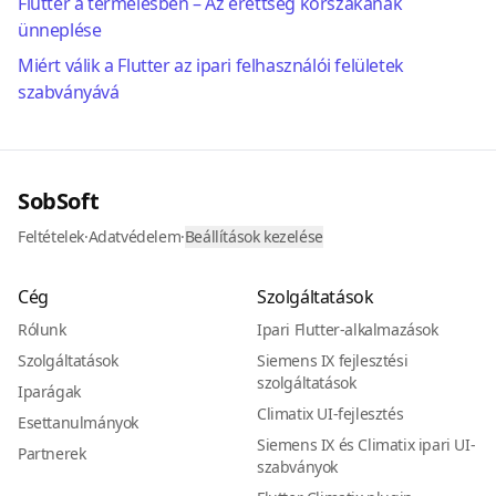
Flutter a termelésben – Az érettség korszakának
ünneplése
Miért válik a Flutter az ipari felhasználói felületek
szabványává
SobSoft
Feltételek
·
Adatvédelem
·
Beállítások kezelése
Cég
Szolgáltatások
Rólunk
Ipari Flutter-alkalmazások
Szolgáltatások
Siemens IX fejlesztési
szolgáltatások
Iparágak
Climatix UI-fejlesztés
Esettanulmányok
Siemens IX és Climatix ipari UI-
Partnerek
szabványok