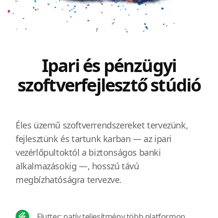
Ipari és pénzügyi
szoftverfejlesztő stúdió
Éles üzemű szoftverrendszereket tervezünk,
fejlesztünk és tartunk karban — az ipari
vezérlőpultoktól a biztonságos banki
alkalmazásokig —, hosszú távú
megbízhatóságra tervezve.
Flutter: natív teljesítmény több platformon