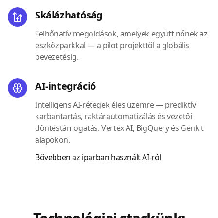
Skálázhatóság
Felhőnatív megoldások, amelyek együtt nőnek az
eszközparkkal — a pilot projekttől a globális
bevezetésig.
AI-integráció
Intelligens AI-rétegek éles üzemre — prediktív
karbantartás, raktárautomatizálás és vezetői
döntéstámogatás. Vertex AI, BigQuery és Genkit
alapokon.
Bővebben az iparban használt AI-ról