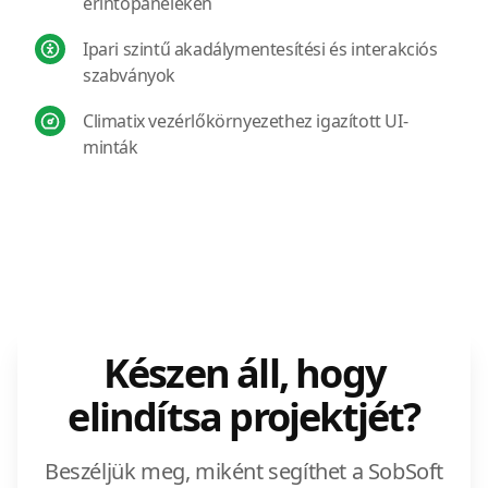
érintőpaneleken
Ipari szintű akadálymentesítési és interakciós
szabványok
Climatix vezérlőkörnyezethez igazított UI-
minták
Készen áll, hogy
elindítsa projektjét?
Beszéljük meg, miként segíthet a SobSoft