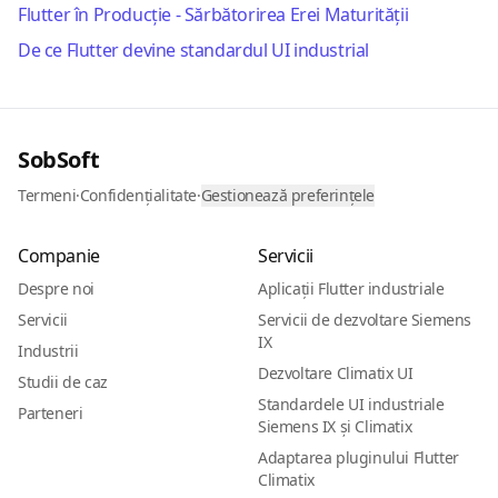
Flutter în Producție - Sărbătorirea Erei Maturității
De ce Flutter devine standardul UI industrial
SobSoft
Termeni
·
Confidențialitate
·
Gestionează preferințele
Companie
Servicii
Despre noi
Aplicații Flutter industriale
Servicii
Servicii de dezvoltare Siemens
IX
Industrii
Dezvoltare Climatix UI
Studii de caz
Standardele UI industriale
Parteneri
Siemens IX și Climatix
Adaptarea pluginului Flutter
Climatix