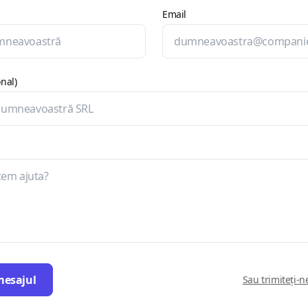
Email
nal)
mesajul
Sau trimiteți-n