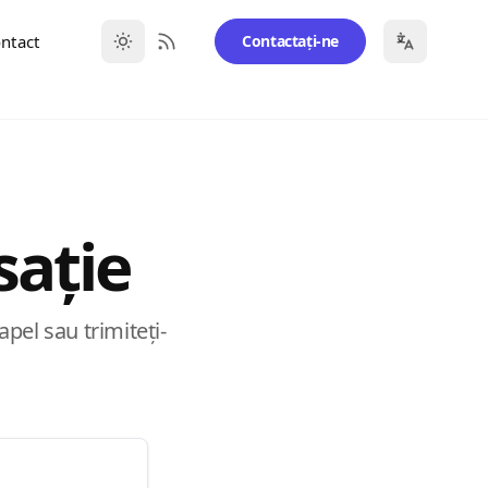
ntact
Contactați-ne
RSS Feed
sație
apel sau trimiteți-