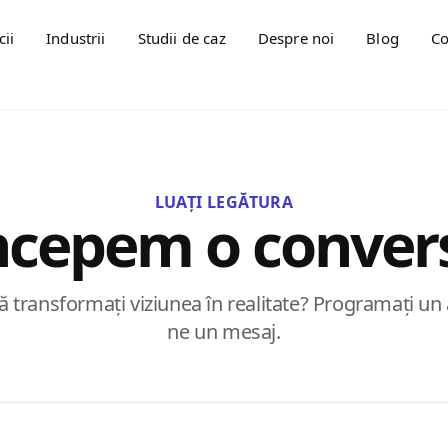
cii
Industrii
Studii de caz
Despre noi
Blog
Co
LUAȚI LEGĂTURA
ncepem o conver
ă transformați viziunea în realitate? Programați un 
ne un mesaj.