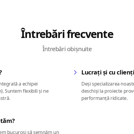
Întrebări frecvente
Întrebări obișnuite
?
Lucrați și cu clien
ntegrată a echipei
Deși specializarea noastr
 Suntem flexibili și ne
deschiși la proiecte prov
stră.
performanță ridicate.
utăm?
untem bucuroși să semnăm un