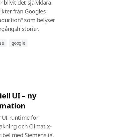
r blivit det självklara
sikter från Googles
oduction" som belyser
gångshistorier.
se
google
iell UI – ny
omation
r UI-runtime för
vakning och Climatix-
ibel med Siemens iX.