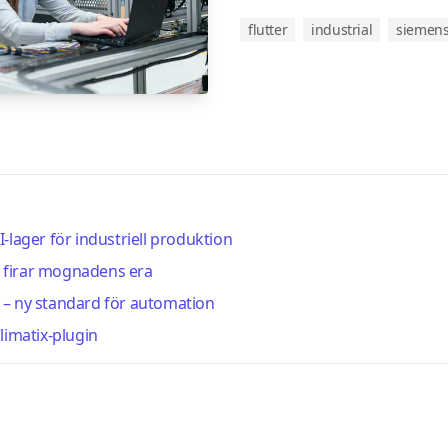
flutter
industrial
siemen
-lager för industriell produktion
Vi firar mognadens era
UI – ny standard för automation
limatix-plugin