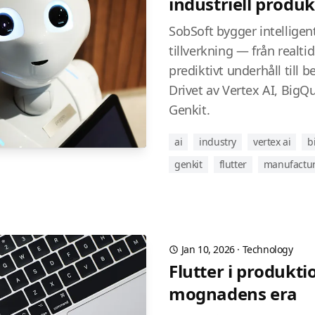
industriell produk
SobSoft bygger intelligen
tillverkning — från realt
prediktivt underhåll till 
Drivet av Vertex AI, BigQu
Genkit.
ai
industry
vertex ai
b
genkit
flutter
manufactu
Jan 10, 2026
·
Technology
Flutter i produktio
mognadens era