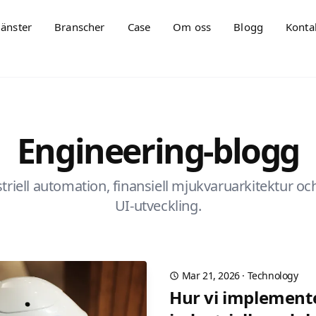
jänster
Branscher
Case
Om oss
Blogg
Konta
Engineering-blogg
triell automation, finansiell mjukvaruarkitektur 
UI-utveckling.
Mar 21, 2026
·
Technology
Hur vi implemente