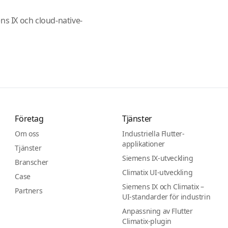
ens IX och cloud-native-
Företag
Tjänster
Om oss
Industriella Flutter-
applikationer
Tjänster
Siemens IX-utveckling
Branscher
Climatix UI-utveckling
Case
Siemens IX och Climatix –
Partners
UI-standarder för industrin
Anpassning av Flutter
Climatix-plugin