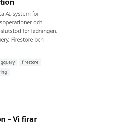
tion
ta AI-system för
idsoperationer och
beslutstöd för ledningen.
ery, Firestore och
igquery
firestore
ring
n – Vi firar