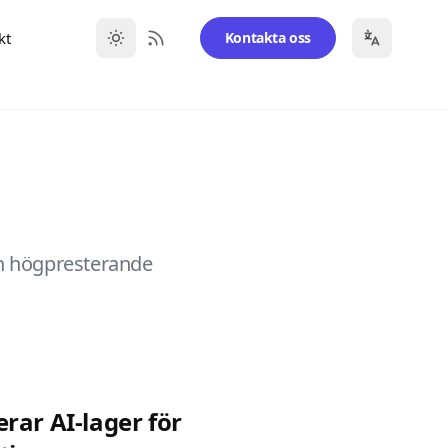
kt
Kontakta oss
RSS Feed
och högpresterande
rar AI-lager för