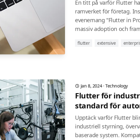
En titt på varför Flutter ha
ramverket för företag. In
evenemang "Flutter in Pr
massiv adoption och fram
flutter
extensive
enterpri
Jan 8, 2024
·
Technology
Flutter för industr
standard för aut
Upptäck varför Flutter bli
industriell styrning, över
baserade system. Kompat