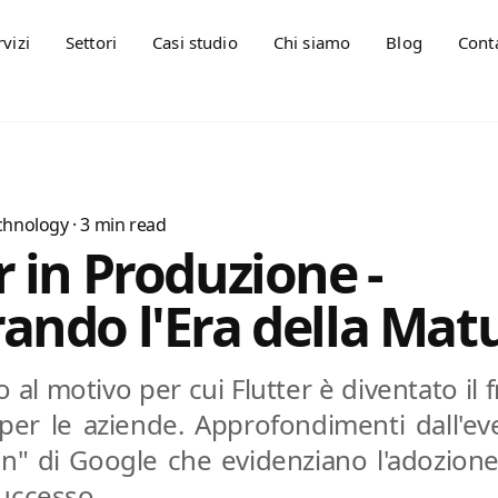
rvizi
Settori
Casi studio
Chi siamo
Blog
Conta
chnology
·
3
min read
r in Produzione -
ando l'Era della Mat
al motivo per cui Flutter è diventato il
per le aziende. Approfondimenti dall'ev
on" di Google che evidenziano l'adozione
successo.