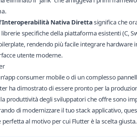
ha eliminato il “jank” che affliggeva i primi framew
ma.
’
Interoperabilità Nativa Diretta
significa che o
 librerie specifiche della piattaforma esistenti (C, Sw
lerplate, rendendo più facile integrare hardware i
erfacce utente moderne.
er
i un’app consumer mobile o di un complesso pannell
tter ha dimostrato di essere pronto per la produzione
 la produttività degli sviluppatori che offre sono im
rando di modernizzare il tuo stack applicativo, ques
perfetta al motivo per cui Flutter è la scelta giusta.