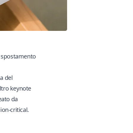
lo spostamento
a del
altro keynote
reato da
on-critical.