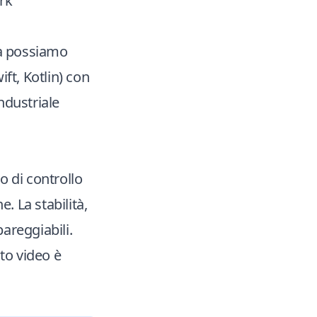
ork
ra possiamo
ift, Kotlin) con
ndustriale
o di controllo
. La stabilità,
pareggiabili.
to video è