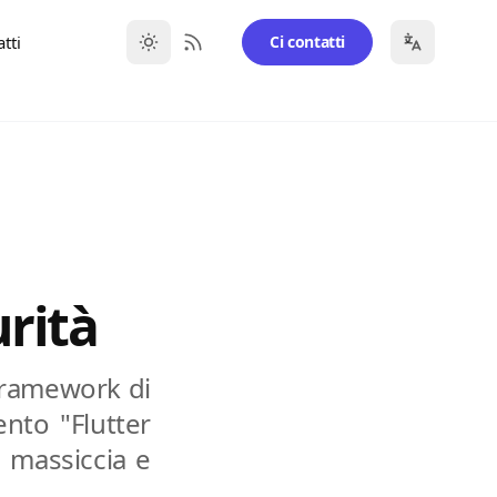
tti
Ci contatti
RSS Feed
urità
 framework di
ento "Flutter
 massiccia e