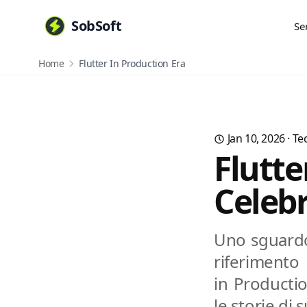
SobSoft
Se
Home
Flutter In Production Era
Jan 10, 2026
·
Te
Flutte
Celebr
Uno sguardo 
riferimento 
in Producti
le storie di 