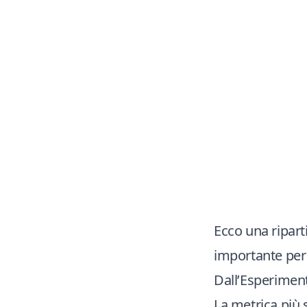
Ecco una ripart
importante per 
Dall’Esperimen
La metrica più 