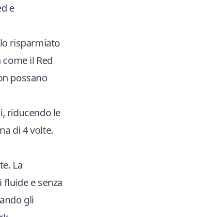
ed e
olo risparmiato
n come il Red
non possano
i, riducendo le
a di 4 volte.
te. La
 fluide e senza
lando gli