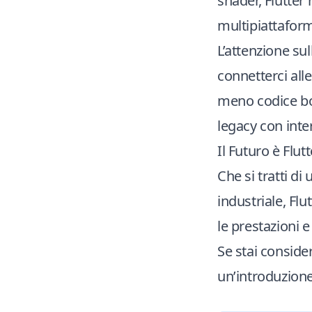
shader, Flutter 
multipiattafor
L’attenzione sull
connetterci alle
meno codice boi
legacy con int
Il Futuro è Flutt
Che si tratti d
industriale, Flu
le prestazioni e
Se stai conside
un’introduzione 