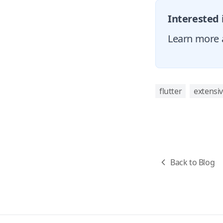
Interested 
Learn more a
flutter
extensi
Back to Blog